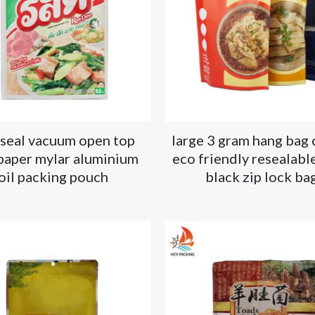
seal vacuum open top
large 3 gram hang bag
 paper mylar aluminium
eco friendly resealabl
oil packing pouch
black zip lock ba