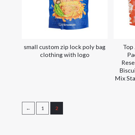
small custom zip lock poly bag
Top 
clothing with logo
Pa
Rese
Biscu
Mix St
←
1
2