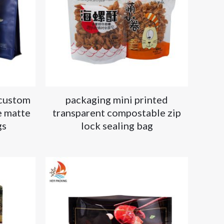
 custom
packaging mini printed
e matte
transparent compostable zip
gs
lock sealing bag