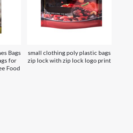
hes Bags
small clothing poly plastic bags
gs for
zip lock with zip lock logo print
ee Food