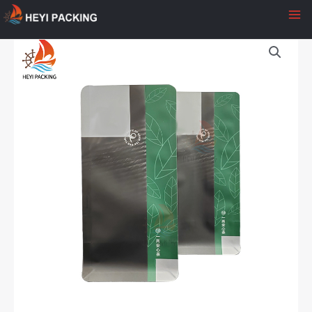
容
を
ス
キ
ッ
プ