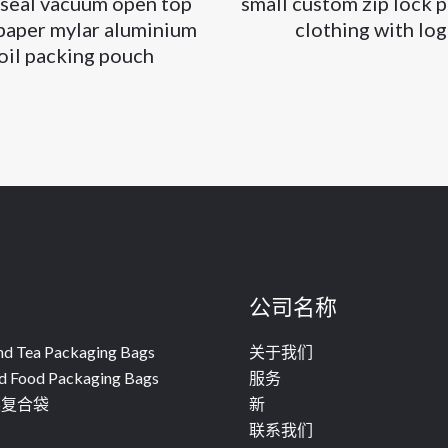
seal vacuum open top
small custom zip lock 
 paper mylar aluminium
clothing with lo
oil packing pouch
公司名称
nd Tea Packaging Bags
关于我们
d Food Packaging Bags
服务
菜复合袋
新
联系我们