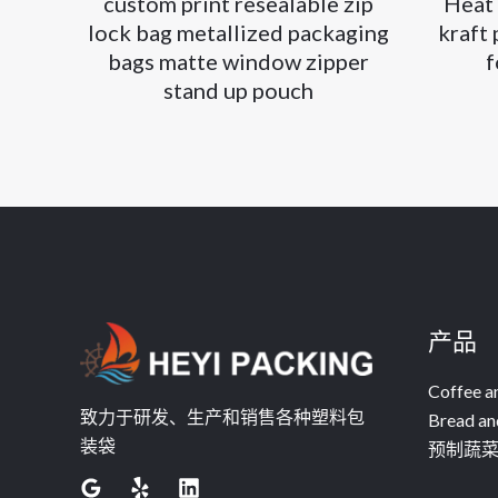
custom print resealable zip
Heat 
lock bag metallized packaging
kraft
bags matte window zipper
f
stand up pouch
产品
Coffee a
致力于研发、生产和销售各种塑料包
Bread an
装袋
预制蔬