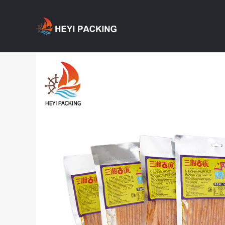
跳
至
内
容