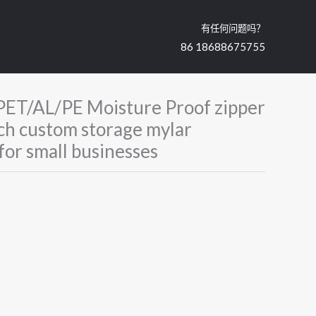
有任何问题吗？
86 18688675755
PET/AL/PE Moisture Proof zipper
uch custom storage mylar
for small businesses