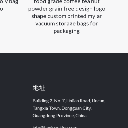
poly bag
food grade coffee tea nut
go
powder grain free design logo
shape custom printed mylar
vacuum storage bags for
packaging
地址
Building 2, No. 7, Linlian Road, Lincun,
Tangxia Town, Dongguan City,
Guangdong Province, China
info@heyipacking.com