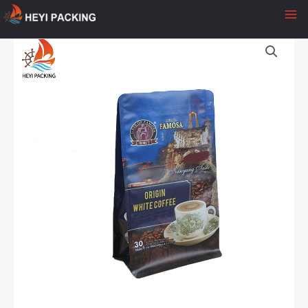
至
内
容